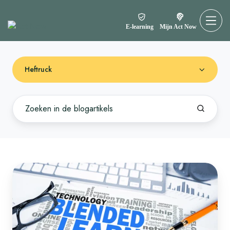
E-learning
Mijn Act Now
Heftruck
Wat
is
blended-
learning?