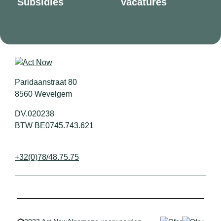
Subsidies
Vacatures
Paridaanstraat 80
8560 Wevelgem
DV.020238
BTW BE0745.743.621
+32(0)78/48.75.75