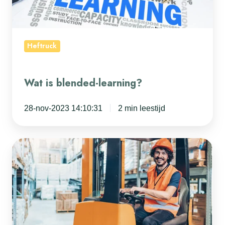
Heftruck
Wat is blended-learning?
28-nov-2023 14:10:31
2 min leestijd
Moeten
mijn
werknemers
een
heftruckopleiding
volgen?